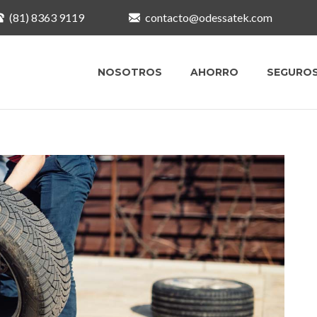
(81) 8363 9119
contacto@odessatek.com
NOSOTROS
AHORRO
SEGURO