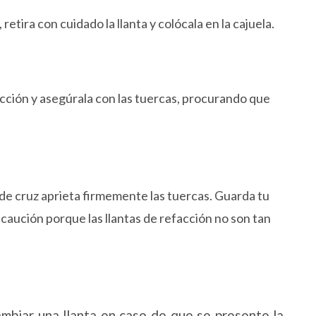
retira con cuidado la llanta y colócala en la cajuela.
acción y asegúrala con las tuercas, procurando que
e de cruz aprieta firmemente las tuercas. Guarda tu
caución porque las llantas de refacción no son tan
ambiar una llanta en caso de que se presente la