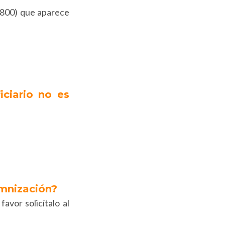
1(800) que aparece
iciario no es
emnización?
avor solicítalo al