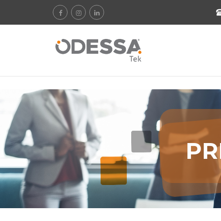
-->
PR