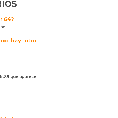
RIOS
ir 64?
ión.
 no hay otro
1(800) que aparece