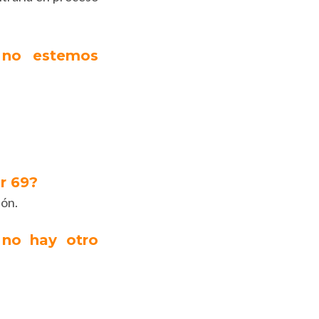
 no estemos
ir 69?
ión.
 no hay otro