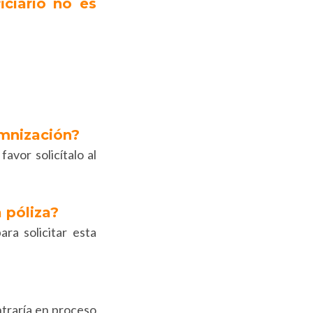
iciario no es
emnización?
avor solicítalo al
 póliza?
ra solicitar esta
ntraría en proceso