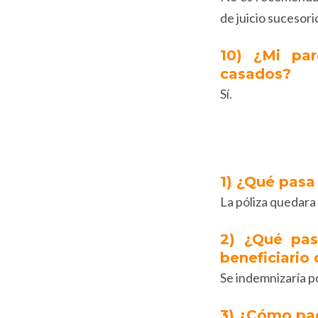
de juicio sucesori
10) ¿Mi pa
casados?
Sí.
1) ¿Qué pasa 
La póliza quedara
2) ¿Qué pas
beneficiario 
Se indemnizaría p
3) ¿Cómo pa