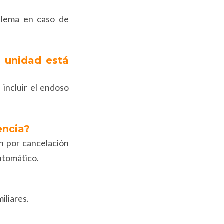
blema en caso de
a unidad está
 incluir el endoso
encia?
ón por cancelación
automático.
iliares.