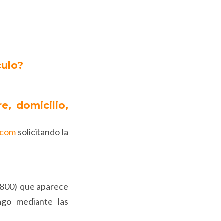
culo?
e, domicilio,
.com
solicitando la
1(800) que aparece
ago mediante las