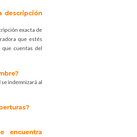
a descripción
cripción exacta de
uradora que estés
a que cuentas del
ombre?
d se indemnizará al
berturas?
.
se encuentra