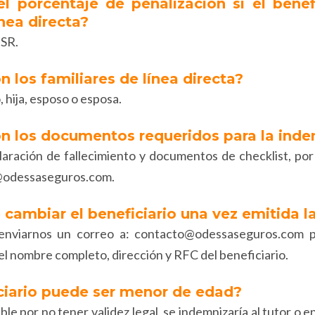
el porcentaje de penalización si el benef
ínea directa?
ISR.
n los familiares de línea directa?
, hija, esposo o esposa.
on los documentos requeridos para la ind
aración de fallecimiento y documentos de checklist, por f
@odessaseguros.com.
 cambiar el beneficiario una vez emitida la
 enviarnos un correo a: contacto@odessaseguros.com pa
el nombre completo, dirección y RFC del beneficiario.
iciario puede ser menor de edad?
e por no tener validez legal, se indemnizaría al tutor o e